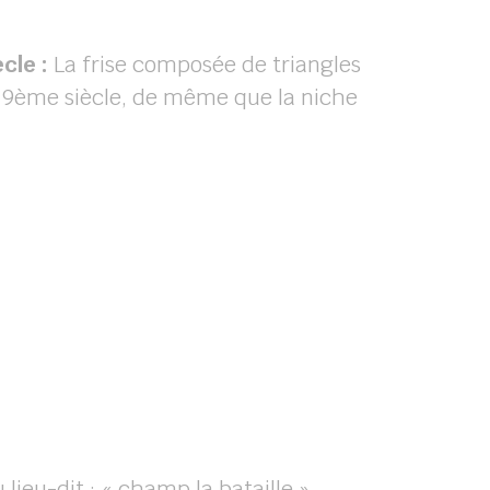
cle :
La frise composée de triangles
u 19ème siècle, de même que la niche
.
ieu-dit : « champ la bataille ».