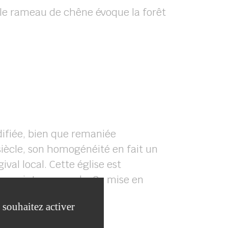
et le rameau de chêne évoque la forêt
édifiée, bien que remaniée
ècle, son homogénéité en fait un
val local. Cette église est
une peinture murale. Sa mise en
agement de ses abords.
 souhaitez activer