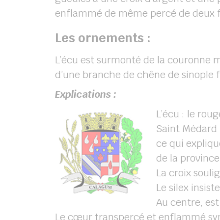
enflammé de même percé de deux flèc
Les ornements :
L’écu est surmonté de la couronne mu
d’une branche de chêne de sinople fru
Explications :
L’écu : le rou
Saint Médard p
ce qui expliqu
de la provinc
La croix souli
Le silex insis
Au centre, est
Le cœur transpercé et enflammé sym