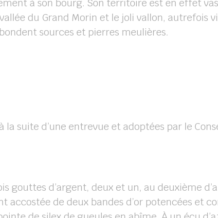
ement à son bourg. Son territoire est en effet vast
vallée du Grand Morin et le joli vallon, autrefois v
abondent sources et pierres meulières.
 la suite d’une entrevue et adoptées par le Conse
is gouttes d’argent, deux et un, au deuxième d’azu
ent accostée de deux bandes d’or potencées et c
 pointe de silex de gueules en abîme. À un écu d