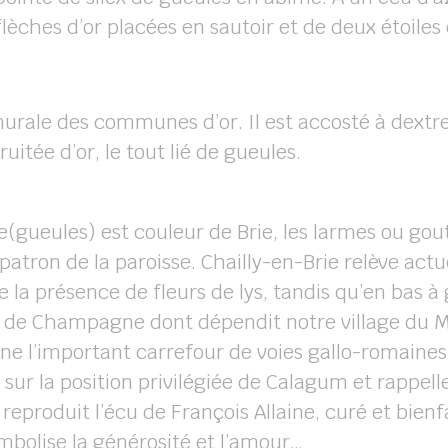
hes d’or placées en sautoir et de deux étoiles 
rale des communes d’or. Il est accosté à dextre 
itée d’or, le tout lié de gueules.
ge(gueules) est couleur de Brie, les larmes ou go
atron de la paroisse. Chailly-en-Brie relève act
e la présence de fleurs de lys, tandis qu’en bas 
e de Champagne dont dépendit notre village du M
gne l’important carrefour de voies gallo-romaines
te sur la position privilégiée de Calagum et rappell
 reproduit l’écu de François Allaine, curé et bienfa
bolise la générosité et l’amour…