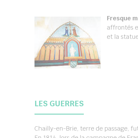
Fresque mu
affrontés 
et la statue
LES GUERRES
Chailly-en-Brie, terre de passage, f
En 1814, lors de la campagne de Fran