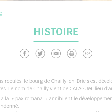
re
HISTOIRE
us reculés, le bourg de Chailly-en-Brie s’est dév
s. Le nom de Chailly vient de CALAGUM, lieu d’ar
 à la » pax romana » annihilent le développement
andonné.