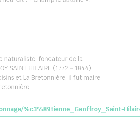
stre naturaliste, fondateur de la
ROY SAINT HILAIRE (1772 – 1844).
ins et La Bretonnière, il fut maire
retonnière.
sonnage/%c3%89tienne_Geoffroy_Saint-Hilair