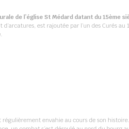
rale de l’église St Médard datant du 15ème siè
et d’arcatures, est rajoutée par l’un des Curés a
.
ut régulièrement envahie au cours de son histoire
ce, un combat s’est déroulé au nord du bourg au l