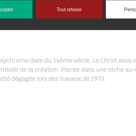
ccepter
Tout refuser
Perso
lychrome date du 14ème siècle. Le Christ assis s
symbole de la création. Placée dans une niche au-
 été dégagée lors des travaux de 1970.