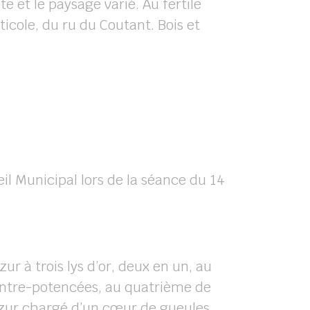
e et le paysage varié. Au fertile
iticole, du ru du Coutant. Bois et
il Municipal lors de la séance du 14
r à trois lys d’or, deux en un, au
ontre-potencées, au quatrième de
’azur chargé d’un cœur de gueules